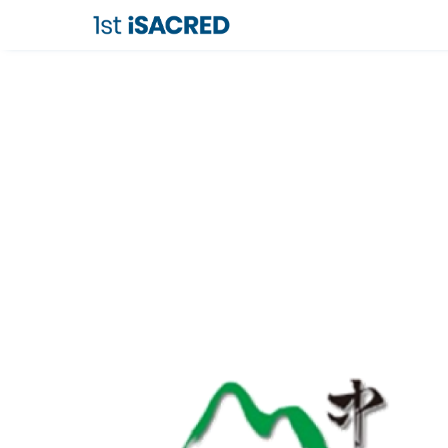
跳
到
主
要
內
容
區